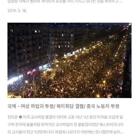
남성성 자체가 범죄와 게이트의 요소를 이미 가지고 있다는 것을 보여주고 있
기 때문이다. 바로 최근까지도, ‘성차별은 주로 기성세대의 문제이고 요즘 젊은
2019. 3. 18.
남성들은 오히려 역차별을 느끼고 있다, 이제는 아들과 딸을 차별하지 않고 사
회에 나오기 전까지는 차별을 별로 느끼기 어렵다, 성인지 감수성이라는 만능
키로 모든 남성을 가해자로 만들어버리면 안 된다’... 이런 말들을 하던 사람들
은 스스로를 돌아봐야 마땅하다. ‘소수의 남성들만이 성폭력을 저지르고, 성차
별로 보통 남성들이 얻는 이득은 없으며, 평범한 여성과 남성은 동일한 이해관
계를 가지고 있기에 단결해야 한..
국제 - 여성 파업과 투쟁/ 북미회담 결렬/ 중국 노동자 투쟁
전지윤 ● 미국 교사파업 물결의 의미와 교훈 지난 1년 동안 미국을 뜨겁게 달
구며 전국에 들불처럼 번져가던 교사파업의 첫 출발점이었던 웨스트버지니아
의 교사들이 최근 1년만에 다시 파업에 나섰다가 이번에는 반나절만에 승리했