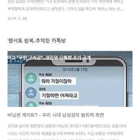
인은 김정은 수석대변인’ 기사 논란에서 분명 민주당이 기자 개인에게 과하고
부적절하게 공격적이었다고 생각한다. 기자의 입을 막으며 ‘매국노’라는 조리
돌림을 부추기는 듯했으니 말이다. 하지만 그 때문에 민주주의의 진정한 걸림
2019. 3. 28.
돌인, 자한당이 일으키는 냉전 색깔론의 문제가 가려져선 안된다. 여전히 대통
령까지 종북몰이의 타겟이 되는게 한국사회다. 북한에 대한 냉전적 혐오는 국
제적 프레임이기도 하다. 블룸버그의 데스크도 자유롭지 않았을 것이다. ‘강대
국들 속에서 국제적 왕따를 당해온 북한을 대변하는게 뭐가 문제야. 더 대변해
야지’ 이런 상식적 생각은 거의 먹히지 않는다. 요며칠도 통일부 장관 후보 김연
철 청문회에서 공공연하게 사상검증과 십..
버닝썬 게이트? - 우리 시대 남성성의 범죄적 측면
전지윤 승리와 정준영의 성범죄? 버닝썬 게이트? 이런 용어만으로는 요즘 터져
나오는 사건의 의미와 배경을 담기에 부족해 보인다. 지금 상황은 가부장제와