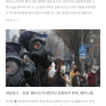
마르크스주의와 페미니즘의 불행한 결혼:동구권 사회주의와 성평등에 관한 소
론(小論) 윤미래 서론 이 소논문의 제목은 정통 마르크스주의 이론을 비판하면
서 여기에 제2물결 페미니즘의 사유를 어느 정도 동등한 위상으로 결합시키려
고 시도했던 하이디 하트만의 유명한 논문을 오마쥬한 것이다. 나는 그녀의 이
2019. 4. 1.
론적 접근에 동의하지 않지만, 이 표현[‘마르크스주의와 페미니즘의 불행한 결
혼’]은 동구 사회주의권의 실제 실천을 일컫는 데 대단히 적합하다. 동유럽의
사회주의 국가들은 성차별로부터 여성을 해방시킬 수 있다는 약속을 지키지 못
했고, 이 사회들에서 여성들의 이익은 여전히 부차적이고 중요성이 덜한 일로
취급되었기 때문이다. 마치 기득권자 남성과 피억압자 여성의 불평등한 결혼에
서 연애 시절의 약속이 깨지는 것처럼. 그렇..
세상읽기 - 창원 재보선/ 미세먼지/ 성폭력과 좌파, 페미니즘
전지윤 ● 진보정치의 반목과 창원 재보선 얼마전 논란이 된 블룸버그의 ‘문재