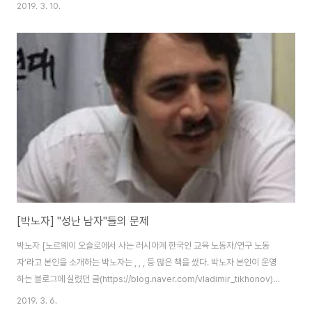
다는 반가운 소식이 들려온다. 지난해에 건강보험 개악을 막았던 노동자들이
2019. 3. 10.
이번에는 학교 민영화를 저지했다. 거의 모든 학교가 문을 닫았고 노동자들은
주의회로 몰려가 점거했으며, 파업에 겁먹은 공화당 주도 의회는 민영화 법안
을 부결시켰다. 오클라호마, 켄터키, 애리조나, 콜로라도, 노스캐롤라이나를 거
쳐 LA까지 도달했던 파업과 승리의 불길이 더욱 활활 타오르게 된 것이다. 커
다란 대중적 지지를 얻은 교사파업의 물결 덕분에 지난해 미국의 파업 건수는
32년만에 최고치를 기록했다. 주의회 의사..
[박노자] "성난 남자"들의 문제
박노자 [노르웨이 오슬로에서 사는 러시아계 한국인 교육 노동자/연구 노동
자’라고 본인을 소개하는 박노자는 , , , 등 많은 책을 썼다. 박노자 본인이 운영
하는 블로그에 실렸던 글(https://blog.naver.com/vladimir_tikhonov)을
다시 옮겨서 실을 수 있도록 허락해 준 것에 정말 감사드린다.] 저는 그들을 가
2019. 3. 6.