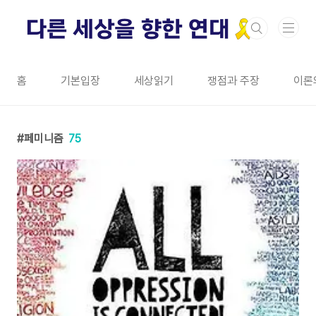
본문 바로가기
홈
기본입장
세상읽기
쟁점과 주장
이론
페미니즘
75