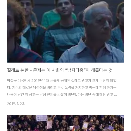
캐나다의 윌프레드 로리에(Wilfrid Laurier) 대학의 디지털 미디어 및 저널리
즘 관련 부교수로서 사회적 재생산과 사회주의 페미니즘에 대해 연구해 ..
질레트 논란 - 문제는 이 사회의 “남자다움”이 해롭다는 것
박철균 미국에서 2019년 1월 새롭게 공개된 질레트 광고가 크게 논란이 되었
다. 기존의 해로운 남성성을 버리고 온갖 폭력을 저지하고 막는데 함께 하자는
내용이 담긴 이 광고는 남성 전체를 싸잡아 비난했다는 비난 속에 해당 광고 유
튜브 동영상엔 싫어요가 120만개가 달렸고, 질레트 불매운동이 일어났다. 방
2019. 1. 23.
송인 피어스 모건은 “여성에게 그랬으면 페미니스트가 난리쳤을 거다”고 원색
적으로 조롱하기도 했다. 미국에서 일어난 이 소동을 통해 나는 다시금 세상을
돌아 보게 된다. 남성다움이 무엇인지, 그리고 폭력이란 무엇인지... 30여년을
살아오면서 남자다움이란 무엇인지 그것이 언제나 최고인지 생각해 보았다. 내