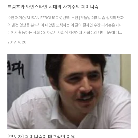
트럼프와 와인스타인 시대의 사회주의 페미니즘
수잔 퍼거슨(SUSAN FERGUSON)번역: 두견 [오늘날 폐미니즘 정치의 변화
와 발전 양상을 분석하며 대안을 모색하는 이 글의 필자인 수잔 퍼거슨은 캐나
다에서 활동하는 사회주의자로서 사회적 재생산과 사회주의 페미니즘에 대해
연구하고 기여해 왔으며 노동력과 노동계급의 사회적 재생산이 작업장을 넘어
2019. 4. 20.
서서 인종과 젠더의 교차 속에서 이뤄진다는 점을 강조해 왔다.] 출처:
http://newsocialist.org/socialist-feminism-in-the-era-of-trump-
and-weinstein/ 과거의 유물인 페미니즘이 죽었다는 이야기를 뉴스거리로
떠들던 것이 그리 오래 전 일이 아니었다. 중등교육에의 접근, 비전통적인 일자
리, 기업 이사실, 보다 유연한 가구 구성 등 제 2 물결 페미니즘의 혜..
[박노자] 페미니즘이 매력적인 이유