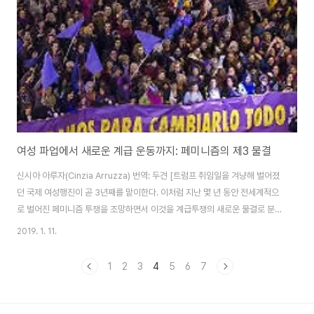
가 보았던 남자다운 사람으로 표준형화된 사람들은 결코 애니메이션에 나오는
정의로운 남자 주인공의 모습이..
여성 파업에서 새로운 계급 운동까지: 페미니즘의 제3 물결
신시아 아루자(Cinzia Arruzza) 번역: 두견 [트럼프 취임일을 겨냥해 벌어졌
던 국제 여성행진이 곧 3년째를 맡이한다. 이처럼 지난 몇 년 동안 전세계적으
로 벌어진 페미니즘 투쟁을 조망하면서 이것을 계급투쟁의 새로운 물결로 분석
하는 이글의 필자인 신시아 아루자(Cinzia Arruzza)는 미국에서 활동하는 페
2019. 1. 11.
미니스트 학자이면서 사회주의 활동가로서 뉴욕 뉴스쿨(New School for
Social Research)의 철학 부교수이다.] 출처:
1
2
3
4
5
6
7
https://www.viewpointmag.com/2018/12/03/from-womens-
strikes-to-a-new-class-movement-the-third-feminist-wave/?
fbclid=IwAR1HO3jwTOXwgKROPnlZKdUG..