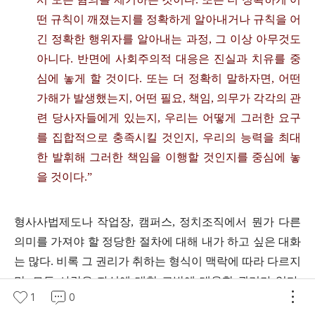
떤 규칙이 깨졌는지를 정확하게 알아내거나 규칙을 어
긴 정확한 행위자를 알아내는 과정
,
그 이상 아무것도
아니다
.
반면에 사회주의적 대응은 진실과 치유를 중
심에 놓게 할 것이다
.
또는 더 정확히 말하자면
,
어떤
가해가 발생했는지
,
어떤 필요
,
책임
,
의무가 각각의 관
련 당사자들에게 있는지
,
우리는 어떻게 그러한 요구
를 집합적으로 충족시킬 것인지
,
우리의 능력을 최대
한 발휘해 그러한 책임을 이행할 것인지를 중심에 놓
을 것이다
.”
형사사법제도나 작업장
,
캠퍼스
,
정치조직에서 뭔가 다른
의미를 가져야 할 정당한 절차에 대해 내가 하고 싶은 대화
는 많다
.
비록 그 권리가 취하는 형식이 맥락에 따라 다르지
만
,
모든 사람은 자신에 대한 고발에 대응할 권리가 있다
.
1
0
국가가 형사사법절차에 부과할 수 있는 해악
,
그리고 국가