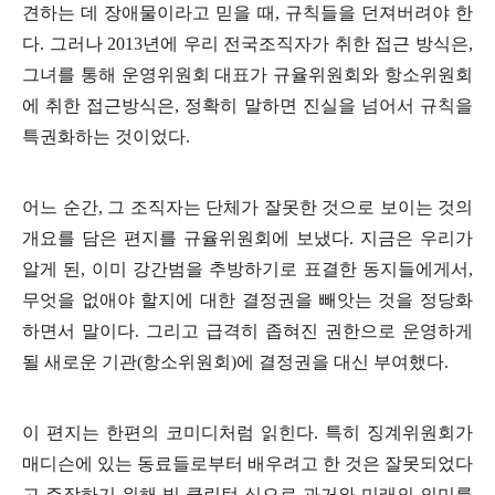
견하는 데 장애물이라고 믿을 때
,
규칙들을 던져버려야 한
다
.
그러나
2013
년에 우리 전국조직자가 취한 접근 방식은
,
그녀를 통해 운영위원회 대표가 규율위원회와 항소위원회
에 취한 접근방식은
,
정확히 말하면 진실을 넘어서 규칙을
특권화하는 것이었다
.
어느 순간
,
그 조직자는 단체가 잘못한 것으로 보이는 것의
개요를 담은 편지를 규율위원회에 보냈다
.
지금은 우리가
알게 된
,
이미 강간범을 추방하기로 표결한 동지들에게서
,
무엇을 없애야 할지에 대한 결정권을 빼앗는 것을 정당화
하면서 말이다
.
그리고 급격히 좁혀진 권한으로 운영하게
될 새로운 기관
(
항소위원회
)
에 결정권을 대신 부여했다
.
이 편지는 한편의 코미디처럼 읽힌다
.
특히 징계위원회가
매디슨에 있는 동료들로부터 배우려고 한 것은 잘못되었다
고 주장하기 위해 빌 클린턴 식으로 과거와 미래의 의미를