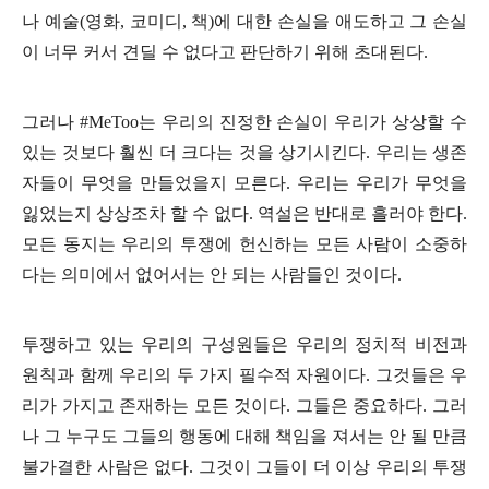
나 예술
(
영화
,
코미디
,
책
)
에 대한 손실을 애도하고 그 손실
이 너무 커서 견딜 수 없다고 판단하기 위해 초대된다
.
그러나
#MeToo
는 우리의 진정한 손실이 우리가 상상할 수
있는 것보다 훨씬 더 크다는 것을 상기시킨다
.
우리는 생존
자들이 무엇을 만들었을지 모른다
.
우리는 우리가 무엇을
잃었는지 상상조차 할 수 없다
.
역설은 반대로 흘러야 한다
.
모든 동지는 우리의 투쟁에 헌신하는 모든 사람이 소중하
다는 의미에서 없어서는 안 되는 사람들인 것이다
.
투쟁하고 있는 우리의 구성원들은 우리의 정치적 비전과
원칙과 함께 우리의 두 가지 필수적 자원이다
.
그것들은 우
리가 가지고 존재하는 모든 것이다
.
그들은 중요하다
.
그러
나 그 누구도 그들의 행동에 대해 책임을 져서는 안 될 만큼
불가결한 사람은 없다
.
그것이 그들이 더 이상 우리의 투쟁