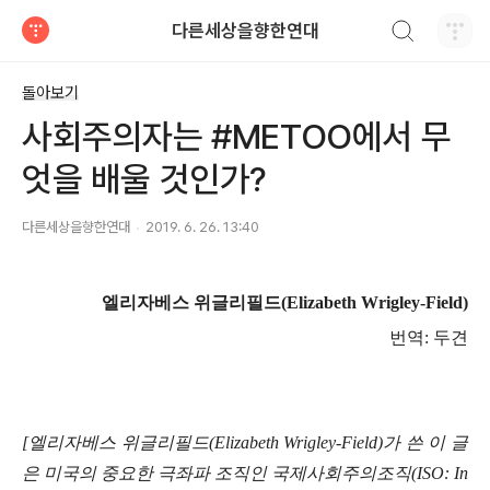
검색하기
다른세상을향한연대
티스토리
돌아보기
사회주의자는 #METOO에서 무
엇을 배울 것인가?
다른세상을향한연대
2019. 6. 26. 13:40
엘리자베스 위글리필드
(Elizabeth Wrigley-Field)
번역
:
두견
[
엘리자베스 위글리필드
(Elizabeth Wrigley-Field)
가 쓴 이 글
은 미국의 중요한 극좌파 조직인 국제사회주의조직
(ISO: In