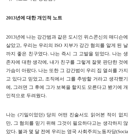
2013
년에 대한 개인적 노트
2013
년에 나는 강간범과 같은 도시인 위스콘신의 매디슨에
살았고
,
우리는 우리의
ISO
지부가 강간 혐의를 알게 된 날
까지 좋은 친구였다
.
나는 즉시 그 고발을 믿었다
.
나는 생
존자에 대한 생각에
,
내가 친구를 그렇게 잘못 판단한 것에
가슴이 아팠다
.
나는 또한 그 강간범이 우리 집 열쇠를 가지
고 있다고 믿었고
,
조직에서 그를 추방할 거라고 생각했기
에
,
그러면 그 후에 그가 보복을 할지도 모른다고 봤기에 개
인적으로 두려웠다
.
나는
(
기밀이었던
)
당의 어떤 진술서도 읽어본 적이 없지
만
,
그 혐의를 믿기 위해 그것이 필요하다고는 생각하지 않
았다
.
불과 몇 달 전에 우리는 영국 사회주의노동자당
(Socia