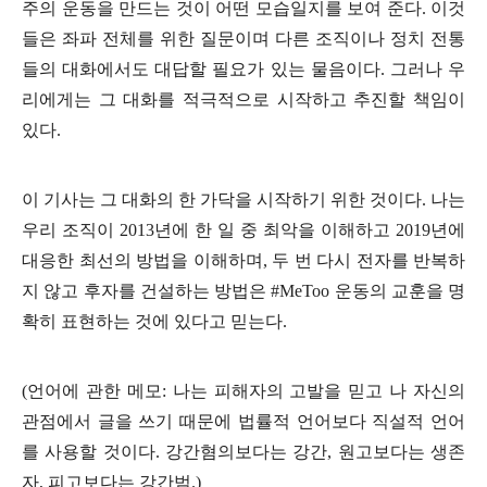
주의 운동을 만드는 것이 어떤 모습일지를 보여 준다
.
이것
들은 좌파 전체를 위한 질문이며 다른 조직이나 정치 전통
들의 대화에서도 대답할 필요가 있는 물음이다
.
그러나 우
리에게는 그 대화를 적극적으로 시작하고 추진할 책임이
있다
.
이 기사는 그 대화의 한 가닥을 시작하기 위한 것이다
.
나는
우리 조직이
2013
년에 한 일 중 최악을 이해하고
2019
년에
대응한 최선의 방법을 이해하며
,
두 번 다시 전자를 반복하
지 않고 후자를 건설하는 방법은
#MeToo
운동의 교훈을 명
확히 표현하는 것에 있다고 믿는다
.
(
언어에 관한 메모
:
나는 피해자의 고발을 믿고 나 자신의
관점에서 글을 쓰기 때문에 법률적 언어보다 직설적 언어
를 사용할 것이다
.
강간혐의보다는 강간
,
원고보다는 생존
자
,
피고보다는 강간범
.)