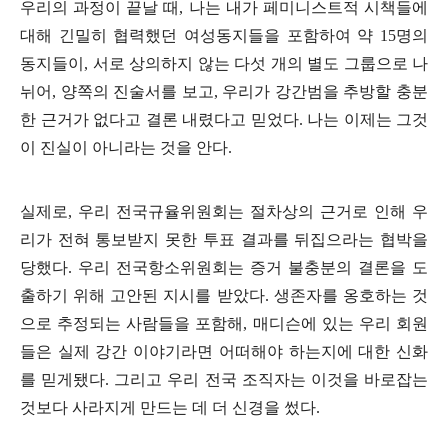
우리의 과정이 끝날 때
,
나는 내가 페미니스트적 시책들에
대해 긴밀히 협력했던 여성동지들을 포함하여 약
15
명의
동지들이
,
서로 상의하지 않는 다섯 개의 별도 그룹으로 나
뉘어
,
양쪽의 진술서를 보고
,
우리가 강간범을 추방할 충분
한 근거가 없다고 결론 내렸다고 믿었다
.
나는 이제는 그것
이 진실이 아니라는 것을 안다
.
실제로
,
우리 전국규율위원회는 절차상의 근거로 인해 우
리가 전혀 통보받지 못한 투표 결과를 뒤집으라는 협박을
당했다
.
우리 전국항소위원회는 증거 불충분의 결론을 도
출하기 위해 고안된 지시를 받았다
.
생존자를 옹호하는 것
으로 추정되는 사람들을 포함해
,
매디슨에 있는 우리 회원
들은 실제 강간 이야기라면 어떠해야 하는지에 대한 신화
를 믿게됐다
.
그리고 우리 전국 조직자는 이것을 바로잡는
것보다 사라지게 만드는 데 더 신경을 썼다
.