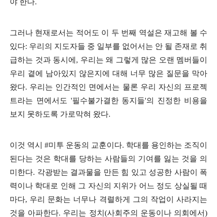
야 한다
.
그러나 현재로서는 적어도 이 두 번째 역설은 재고해 볼 수
있다
:
우리의 지도자들 중 일부를 없어서는 안 될 존재로 취
급하는 것과 동시에
,
우리는 왜 그렇게 많은 오랜 멤버들이
우리 곁에 남아있지 않은지에 대해 너무 많은 질문을 막아
왔다
.
우리는 인간적인 면에서는 물론 우리 자신의 프로젝
트라는 면에서도
'
필수불가결한 동지들
'
의 진정한 비용을
보지 못하도록 가로막혀 왔다
.
이것 역시
#
미투 운동의 교훈이다
.
학대를 용인하는 조직이
된다는 것은 학대를 당하는 사람들의 기여를 잃는 것을 의
미한다
.
각광받는 결과물을 만든 힘 있고 성공한 사람이 폭
력이나 학대로 인해 그 자신의 지위가 어느 정도 상실될 때
마다
,
우리 문화는 너무나 격렬하게 그의 작업이 사라지는
것을 아파한다
.
우리는 정치
(
사회주의 운동이나 의회에서
)