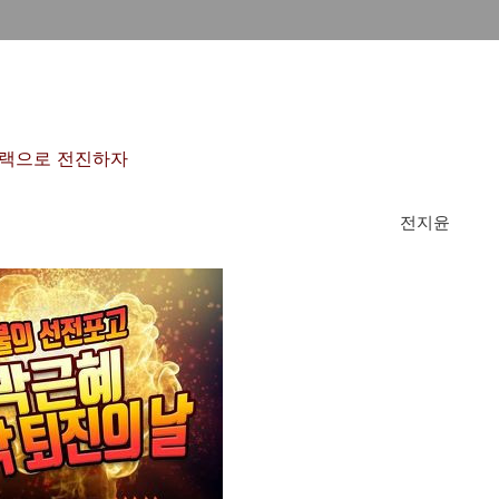
랙으로 전진하자
전지윤