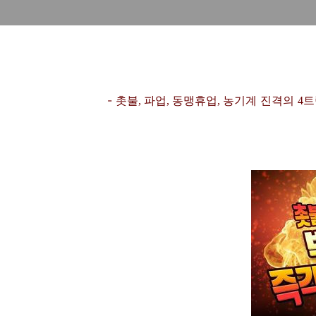
-
촛불
파업
동맹휴업
농기계 진격의
트
,
,
,
4