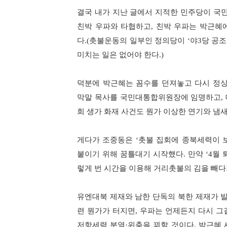
결국 내가 지난 글에서 지적한 민주당이 국
친박 우파와 타협하고
친박 우파는 박근혜
,
다
촛불운동의 일부인 정의당이
야
당 공조
.(
‘
3
미치는 일은 없어야 한다
.)
덕분에 박근혜는 꼼수를 던져놓고 다시 정
막말 목사를 국민대통합위원장에 임명하고
,
희 생가 화재 사건도 뭔가 이상한 연기와 냄
게다가 조중동은
촛불 집회에 종북세력이 
‘
붙이기 위해 꿈틀대기 시작했다
만약
월 
.
‘4
렇게 번 시간을 이용해 거리촛불의 김을 빼다
유엔대북 제재와 남한 단독의 북한 제재가 
련 뭔가가 터지면
우파는 언제든지 다시 그
,
저항세력 분열
위축을 꾀할 것이다
박근혜 
·
.