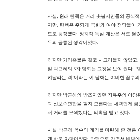
사실
원래 탄핵은 거리 촛불시민들의 공식적
,
지만
탄핵은 주되게 국회와 여야 정당들이 
,
도로 등장했다
정치적 득실 계산은 서로 달
.
두의 공통된 생각이었다
.
하지만 거리촛불은 결코 사그라들지 않았고
,
일 박근혜의
차 담화는 그것을 보여 줬다
3
. ‘
켜달라는 격
이라는 이 담화는 야비한 꼼수
’
하지만 박근혜의 방조자였던 자유주의 야당은
과 신보수연합을 할지 모른다는 세력답게 금
서 거래를 모색했다는 의혹을 받고 있다
.
사실 박근혜 꼼수의 계기를 마련해 준 것은
게 바로 야당이었다
탄핵으로 가면서 비박에
.