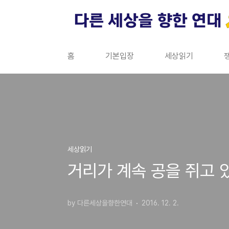
본문 바로가기
홈
기본입장
세상읽기
세상읽기
거리가 계속 공을 쥐고 
by 다른세상을향한연대
2016. 12. 2.