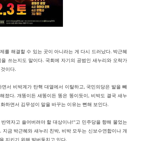
제를 해결할 수 있는 곳이 아니라는 게 다시 드러났다
박근혜
.
힘을 쓰는지도 말이다
국회에 자기의 공범인 새누리와 오락가
.
 것이다
.
하면서 비박계가 탄핵 대열에서 이탈하고
국민의당은 발을 빼
,
명해졌다
개똥이든 새똥이든 똥은 똥이듯이
비박도 결국 새누
.
,
격화하면서 김무성이 말을 바꾸는 이유는 뻔해 보인다
.
 반역자고 쓸어버려야 할 대상이냐
고 민주당을 향해 물었는
!”
다
지금 박근혜와 새누리 친박
비박 모두는 신보수연합이나 개
.
,
을 지키기 위해 발버둥치고 있다
.