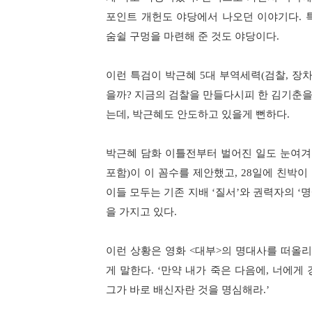
포인트 개헌도 야당에서 나오던 이야기다
.
숨쉴 구멍을 마련해 준 것도 야당이다
.
이런 특검이 박근혜
대 부역세력
검찰
장
5
(
,
을까
지금의 검찰을 만들다시피 한 김기춘을
?
는데
박근혜도 안도하고 있을게 뻔하다
,
.
박근혜 담화 이틀전부터 벌어진 일도 눈여겨
포함
이 이 꼼수를 제안했고
일에 친박이
)
, 28
이들 모두는 기존 지배
질서
와 권력자의
명
‘
’
‘
을 가지고 있다
.
이런 상황은 영화
대부
의 명대사를 떠올리
<
>
게 말한다
만약 내가 죽은 다음에
너에게 
. ‘
,
그가 바로 배신자란 것을 명심해라
.’