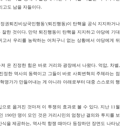
리고도 남을 자들이다
.
혜정권퇴진비상국민행동
퇴진행동
이 탄핵을 공식 지지하거나
’(
)
은 잘한 것이다
만약 퇴진행동이 탄핵을 지지하고 야당에 기대
.
쥐고서 우리를 농락하는 어처구니 없는 상황에서 야당에게 뒤
가져 온 진정한 힘은 바로 거리와 광장에서 나왔다
억압
차별
.
,
,
진정한 역사의 동력이고 그들이 바로 사회변혁의 주체라는 점
혁명가가 만들어내는 게 아니라 아래로부터 대중 스스로의 행
,
입으로 옮겨진 것마저 이 투쟁의 효과로 볼 수 있다
지난
월
.
11
고인
만 명이 모인 것은 거리시민의 엄청난 결의와 투지를 보
190
간식을 제공하는
역사적 항쟁 때마다 등장하던 장면도 나타났
,