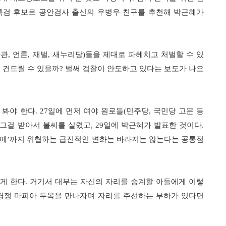
특검 후보로 공안검사 출신의 우병우 친구를 추천해 박근혜가
차관
언론
재벌
새누리당
들을 제대로 파헤치고 처벌할 수 있
,
,
,
)
 건드릴 수 있을까
벌써 검찰이 안도하고 있다는 보도가 나오
?
 봐야 한다
일에 먼저 여야 원로들
민주당
국민당 고문 등
. 27
(
,
 그걸 받아서 불씨를 살렸고
일에 박근혜가 발표한 것이다
, 29
.
예
까지 위협하는 급진적인 변화는 바라지는 않는다는 공통점
’
게 한다
거기서 대부는 자신의 자리를 승계할 아들에게 이렇
.
경쟁 마피아 두목을 만나자며 자리를 주선하는 부하가 있다면