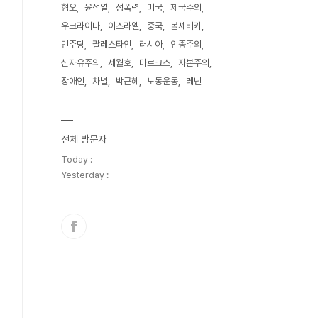
혐오
윤석열
성폭력
미국
제국주의
우크라이나
이스라엘
중국
볼셰비키
민주당
팔레스타인
러시아
인종주의
신자유주의
세월호
마르크스
자본주의
장애인
차별
박근혜
노동운동
레닌
전체 방문자
Today :
Yesterday :