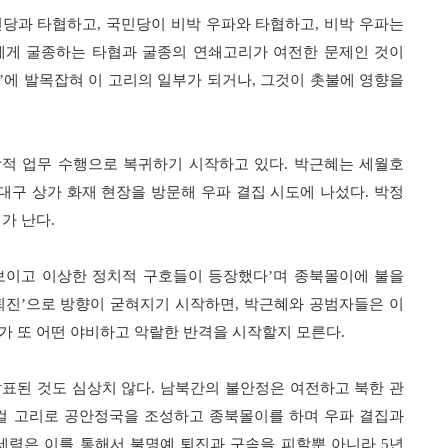
민당과 타협하고
국민당이 비박 우파와 타협하고
비박 우파는
,
,
에게 굴종하는 타협과 굴종의 연쇄고리가 여전한 문제인 것이
에 발목잡혀 이 고리의 일부가 되거나
그것이 촛불에 영향을
’
,
상적 업무 수행으로 복귀하기 시작하고 있다
박근혜는 세월호
.
대구 상가 화재 현장을 방문해 우파 결집 시도에 나섰다
박정
.
새가 난다
.
보이고 이상한 정치적 구호들이 등장했다
며 종북몰이에 불을
’
퇴진
으로 방향이 굳혀지기 시작하면
박근혜와 공범자들은 이
’
,
가 또 어떤 야비하고 악랄한 반격을 시작할지 모른다
.
발표된 것도 심상치 않다
남북간의 불안정은 여전하고 북한 관
.
걸 고리로 공안정국을 조성하고 종북몰이를 하며 우파 결집과
세력은 이를 통해서 불명예 퇴진과 구속을 피할뿐 아니라
년
5