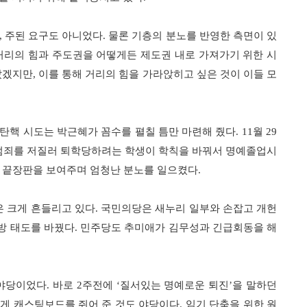
주된 요구도 아니었다
물론 기층의 분노를 반영한 측면이 있
,
.
거리의 힘과 주도권을 어떻게든 제도권 내로 가져가기 위한 시
랐겠지만
이를 통해 거리의 힘을 가라앉히고 싶은 것이 이들 모
,
탄핵 시도는 박근혜가 꼼수를 펼칠 틈만 마련해 줬다
월
. 11
29
범죄를 저질러 퇴학당하려는 학생이 학칙을 바꿔서 명예졸업시
의 끝장판을 보여주며 엄청난 분노를 일으켰다
.
 크게 흔들리고 있다
국민의당은 새누리 일부와 손잡고 개헌
.
방 태도를 바꿨다
민주당도 추미애가 김무성과 긴급회동을 해
.
 야당이었다
바로
주전에
질서있는 명예로운 퇴진
을 말하던
.
2
‘
’
게 캐스팅보드를 쥐어 준 것도 야당이다
임기 단축을 위한 원
.