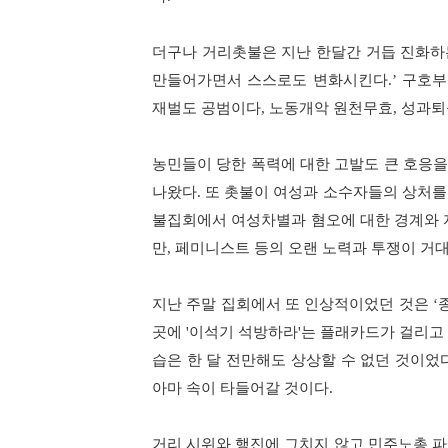
더구나 거리촛불은 지난 한달간 거듭 진화하
만들어가면서 스스로도 변화시킨다
구호부
.’
재벌도 공범이다
노동개악 원천무효
성과퇴
,
,
농민들이 당한 폭력에 대한 고발도 큰 호응
나왔다
또 촛불이 여성과 소수자들의 상처를
.
불집회에서 여성차별과 혐오에 대한 경계와 
만
페미니스트 등의 오랜 노력과 투쟁이 거대
,
지난 주말 집회에서 또 인상적이었던 것은
‘
곳에
이석기 석방하라
는 플래카드가 걸리고
'
'
습은 한 달 전만해도 상상할 수 없던 것이었
아마 속이 타들어갈 것이다
.
거리 시위와 행진에 그치지 않고 민주노총 