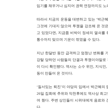
임기를 채우거나 심지어 권력 연장까지도 노
따라서 지금의 운동을 대변하고 있는
박근
‘
그것에 기대지 않으며 투쟁을 강조해 온 것
고 있었다면
지금쯤 비박이 정세의 열쇠를 
,
통수까지 맞으며 기운이 꺾였을 수 있다
.
지난 한달반 동안 급격하고 엄청난 변화를 
강탈 당하던 사람들의 단결과 투쟁이야말로 
이 다시 확인됐다
역사는 소수 위인
지식인
.
,
동이 만들어 온 것이다
.
질서있는 퇴진
이 야당의 입에서 박근혜의 
‘
’
일 집회에 추위와 악천후에도 역사상 최
26
여 줬다
주변 상인들이 시위대에게 음료와 
.
다
.