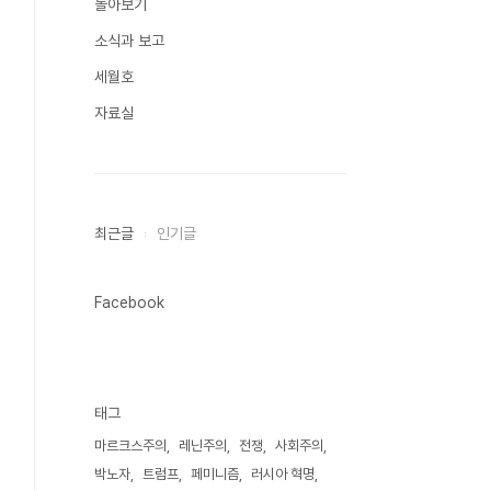
돌아보기
소식과 보고
세월호
자료실
최근글
인기글
Facebook
태그
마르크스주의
레닌주의
전쟁
사회주의
박노자
트럼프
페미니즘
러시아 혁명