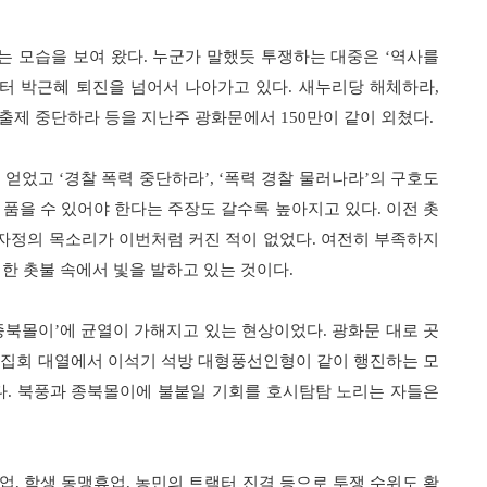
는 모습을 보여 왔다
누군가 말했듯 투쟁하는 대중은
역사를
.
‘
터 박근혜 퇴진을 넘어서 나아가고 있다
새누리당 해체하라
.
,
출제 중단하라 등을 지난주 광화문에서
만이 같이 외쳤다
150
.
을 얻었고
경찰 폭력 중단하라
폭력 경찰 물러나라
의 구호도
‘
’, ‘
’
 품을 수 있어야 한다는 주장도 갈수록 높아지고 있다
이전 촛
.
자정의 목소리가 이번처럼 커진 적이 없었다
여전히 부족하지
.
한 촛불 속에서 빛을 발하고 있는 것이다
.
종북몰이
에 균열이 가해지고 있는 현상이었다
광화문 대로 곳
’
.
 집회 대열에서 이석기 석방 대형풍선인형이 같이 행진하는 모
다
북풍과 종북몰이에 불붙일 기회를 호시탐탐 노리는 자들은
.
파업
학생 동맹휴업
농민의 트랙터 진격 등으로 투쟁 수위도 확
,
,