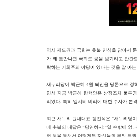
역시 제도권과 국회는 촛불 민심을 담아서 문
가 왜 틈만나면 국회로 공을 넘기려고 안간
락하는 기회주의 야당이 있다는 것을 잘 아는
새누리당이 박근혜
월 퇴진을 당론으로 정
4
면서 지금 박근혜 탄핵안은 상정조차 불투
리였다
특히 엘시티 비리에 대한 수사가 본
.
최근 새누리 원내대표 정진석은
새누리당이
“
데 촛불의 대답은
당연하지
일 수밖에 없
“
!”
헌 등을 통해서 어떻게든 자신들의 부와 특권