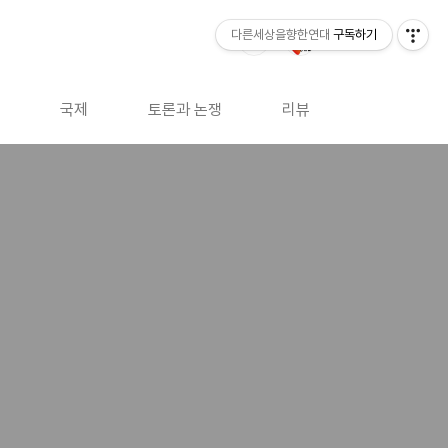
다른세상을향한연대
구독하기
국제
토론과 논쟁
리뷰