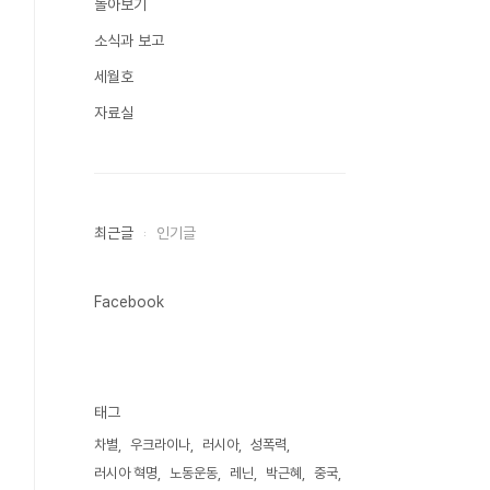
돌아보기
소식과 보고
세월호
자료실
최근글
인기글
Facebook
태그
차별
우크라이나
러시아
성폭력
러시아 혁명
노동운동
레닌
박근혜
중국