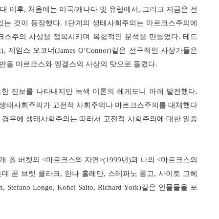
대 이후
,
처음에는 미국
/
캐나다 및 유럽에서
,
그리고 지금은 전
있는 것이 등장했다
. 1
단계의 생태사회주의는 마르크스주의에
르크스주의 사상을 접목시키며 복합적인 분석을 만들었다
.
테드
z),
제임스 오코너
(James O’Connor)
같은 선구적인 사상가들은
반을 마르크스와 엥겔스의 사상의 탓으로 돌렸다
.
한 진보를 나타내지만 녹색 이론의 헤게모니 아래 발전했다
.
 생태사회주의가 고전적 사회주의나 마르크스주의를 대체했다
 경우에 생태사회주의는 따라서 고전적 사회주의에 대한 일종
개 폴 버켓의
<
마르크스와 자연
>(1999
년
)
과 나의
<
마르크스의
데 곧 브렛 클라크
,
한나 홀레만
,
스테파노 롱고
,
사이토 고헤
n, Stefano Longo, Kohei Saito, Richard York)
같은 인물들을 포