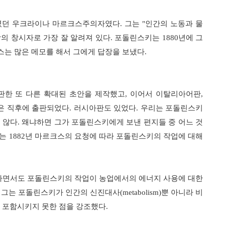
였던 우크라이나 마르크스주의자였다
.
그는
"
인간의 노동과 물
의 창시자로 가장 잘 알려져 있다
.
포돌린스키는
1880
년에 그
스는 많은 메모를 해서 그에게 답장을 보냈다
.
판한 또 다른 확대된 초안을 제작했고
,
이어서 이탈리아어판
,
은 직후에 출판되었다
.
러시아판도 있었다
.
우리는 포돌린스키
 않다
.
왜냐하면 그가 포돌린스키에게 보낸 편지들 중 어느 것
스는
1882
년 마르크스의 요청에 따라 포돌린스키의 작업에 대해
하면서도 포돌린스키의 작업이 농업에서의 에너지 사용에 대한
.
그는 포돌린스키가 인간의 신진대사
(metabolism)
뿐 아니라 비
 포함시키지 못한 점을 강조했다
.