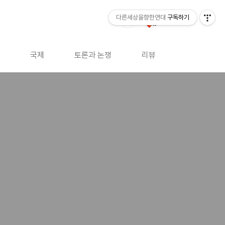
다른세상을향한연대
구독하기
국제
토론과 논쟁
리뷰