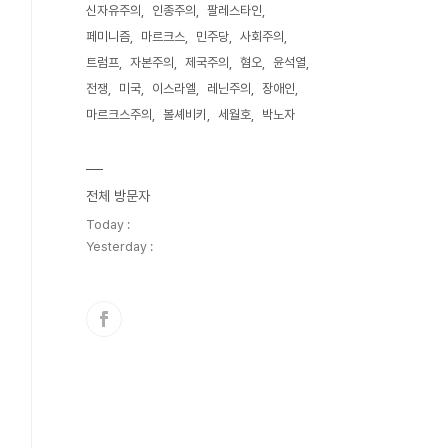
신자유주의
인종주의
팔레스타인
페미니즘
마르크스
민주당
사회주의
트럼프
자본주의
제국주의
혐오
윤석열
전쟁
미국
이스라엘
레닌주의
장애인
마르크스주의
볼셰비키
세월호
박노자
전체 방문자
Today :
Yesterday :