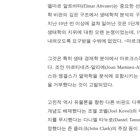
엘마르 알트바터
(Elmar Altvater)
는 중요한 
학 비판의 깊은 구조에서 생태학적 분석의 
지난
10
년 반 이상에 걸쳐 일어난 것은
1
단계
생태학의 지위에 대한 오랜 논쟁이었는데
, 1
내려오도록 요구받을 수밖에 없었다
. <
마르크
그것은 특히 생태 경제학 분야에서 마르크스
다
.
조안 마르티네즈
-
알리에
(Joan Martinez-Al
스와 엥겔스가 열역학을 분석에 포함시키는
을 거부했다는 것이 고발되었다
.
고전적 역사 유물론을 향한 다른 비판도 다
개념도 배제했다는 조엘 코벨
(Joel Kovel)
의 
지를 무시했다는 다니엘 타누로
(Daniel Tanu
정했다는 존 클라크
(John Clark)
의 주장 등이