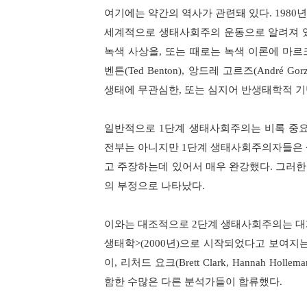
여기에는 약간의 역사가 관련돼 있다
. 1980
년
세계적으로 생태사회주의 운동으로 알려져 
녹색 사상을
,
또는 때로는 녹색 이론에 마
벤튼
(Ted Benton),
앙드레 고르즈
(André Gor
생태에 무관심한
,
또는 심지어 반생태학적 기
일반적으로
1
단계 생태사회주의는 비록 중요
전부는 아니지만
1
단계 생태사회주의자들은
고 주장하는데 있어서 매우 완강했다
.
그러한
의 부정으로 나타났다
.
이와는 대조적으로
2
단계 생태사회주의는 대
생태학
>(2000
년
)
으로 시작되었다고 보여지는
이
,
리처드 요크
(Brett Clark, Hannah Hollema
함한 수많은 다른 분석가들이 합류했다
.