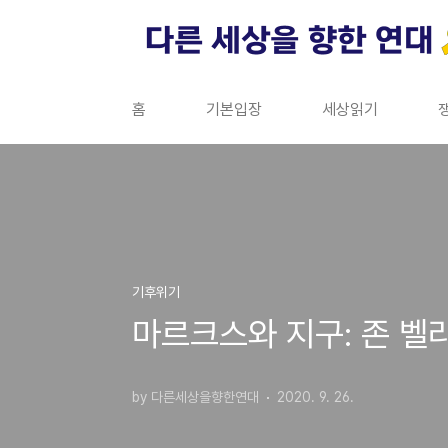
본문 바로가기
홈
기본입장
세상읽기
기후위기
마르크스와 지구: 존 벨
by 다른세상을향한연대
2020. 9. 26.