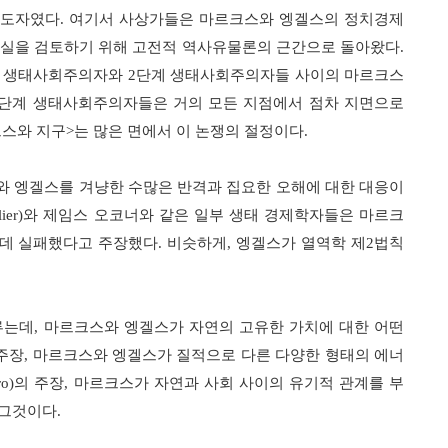
선도자였다
.
여기서 사상가들은 마르크스와 엥겔스의 정치경제
구실을 검토하기 위해 고전적 역사유물론의 근간으로 돌아왔다
.
 생태사회주의자와
2
단계 생태사회주의자들 사이의 마르크스
단계 생태사회주의자들은 거의 모든 지점에서 점차 지면으로
스와 지구
>
는 많은 면에서 이 논쟁의 절정이다
.
와 엥겔스를 겨냥한 수많은 반격과 집요한 오해에 대한 대응이
ier)
와 제임스 오코너와 같은 일부 생태 경제학자들은 마르크
 데 실패했다고 주장했다
.
비슷하게
,
엥겔스가 열역학 제
2
법칙
루는데
,
마르크스와 엥겔스가 자연의 고유한 가치에 대한 어떤
주장
,
마르크스와 엥겔스가 질적으로 다른 다양한 형태의 에너
ro)
의 주장
,
마르크스가 자연과 사회 사이의 유기적 관계를 부
 그것이다
.