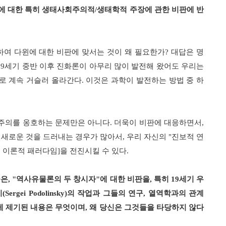
에 대한 특히 생태사회주의적
/
생태학적 주장에 관한 비판에 반
하여 다윈에 대한 비판에 맞서는 것이 왜 필요한가
?
대답은 명
19
세기 중반 이후 진화론이 아무리 많이 발전해 왔어도 우리는
로 계속 거슬러 올라간다
.
이것은 과학이 발전하는 방법 중 하
주의를 옹호하는 문제만은 아니다
.
더욱이 비판에 대응하면서
,
 새로운 것을 드러내는 경우가 많아서
,
우리 자신의
"
진보적 연
 이론적 패러다임
]
을 전진시킬 수 있다
.
들은
, "
역사유물론의 두 창시자
"
에 대한 비판을
,
특히
19
세기 우
키
(Sergei Podolinsky)
의 작업과 그들의 연구
,
열역학과의 관계
 제기된 내용은 무엇이며
,
왜 당신은 그것들을 타당하지 않다