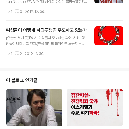
han Neale) 번역: 두견 '왜 남성과 여성은 불평등할까?'
'왜 성소수자들은 억압당하는가?' '왜 많은 남성들이 폭력
1
0
2019. 12. 30.
적인가?' '성폭력이 왜 그렇게 흔한가?' 이것들은 오래되고
매우 중요한 질문들이다. 오랫동안 이에 대한 강력한 대답
은 사회를 지배하는 사람들로부터 나왔다. 그 대답은 언제
여성들이 어떻게 계급투쟁을 주도하고 있는가
나 전쟁, 불평등, 성폭력은 자연질서의 일부분이라는 것이
글 내용
었다. 스티븐 핑커, 재러드 다이아몬드, 유발 하리리의 인기
[오늘날 세계 곳곳에서 여성들이 주도하는 파업, 시위, 행
있는 책들도 더 현대적인 방식으로 같은 주장을 하고 있다.
진들이 나타나고 있다.(한국에서도 톨게이트 노동자 투쟁
남성의 공격성은 인간본성의 불가피한 일부라는 것이다.
등이 이것을 보여준다.) 이러한 활동의 급증은 전 세계적으
남성들은 여성들을 성적으로 소유하기 위해 서로 경쟁하고
1
2
2019. 11. 30.
로 계급투쟁을 활성화시키는 노동하는 여성들의 운동의 일
싸운다고 말한다. 저명한 생물학자이자 트랜스젠더인 조안
부이다. (이하 선언)의 공동저자인 신시아 아루자, 티티 바
러프가든..
타차리야, 낸시 프레이저(Cinzia Arruzza, Tithi Bhatta
charya, and Nancy Fraser)에 따르면 이 투쟁들은 사
회적 재생산의 이론적 렌즈를 통해 가장 잘 이해된다. 이것
이 블로그 인기글
은 시간이 지나도 자본주의를 유지하는 데 필요한 노동의
종류를 기술하고 있다. 그것은 매일같이 일터로 나오도록
하기위해 노동자들을 준비시키고, 병들거나 은퇴한 노동자
들을 돌보고, 새로운 노동자들(즉, 아기들)을 만드는 것이
다. ..