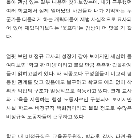
돌아 관심 있는 일부 내용만 찾아보았는데
,
내가 근무했던
여러 학교에서 실제 일어났던 사건들과 내가 기억하는 누
군가를 떠올리게 하는 캐릭터들이 제법 사실적으로 묘사되
어 있어 재밌다기보다는
‘
웃프다
’
는 감상이 더 맞을 거 같
다
.
얼핏 보면 비정규 교사의 성장기 같아 보이지만 세심히 들
여다보면
‘
학교 판 미생
’
이라고 불릴 만큼 촘촘한 갑을관계
들이 얽히고설켜 있다
.
타 직종보다 구성원들이 비교적 평
등한 관계를 맺고 있음에도 불구하고 학교도 예외 없이 착
취와 억압의 구조가 일상적으로 작동하고 있다
.
크게 교사
와 교육을 지원하는 행정 노동자로만 구분되어 보이지만
사실 학교는 비정규직 백화점이라고 불릴 정도로 수많은
비정규직 노동자들이 근무하고 있다
.
학교 내 비정규직은 교육공무원직
,
방과후 강사
,
파견
·
용