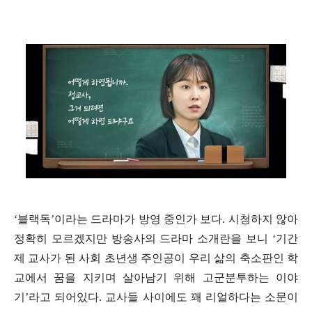
‘
블랙독
’
이라는 드라마가 방영 중인가 보다
.
시청하지 않아
정확히 모르겠지만 방송사의 드라마 소개란을 보니
‘
기간
제 교사가 된 사회 초년생 주인공이 우리 삶의 축소판인 학
교에서 꿈을 지키며 살아남기 위해 고군분투하는 이야
기
’
라고 되어있다
.
교사들 사이에도 꽤 리얼하다는 소문이