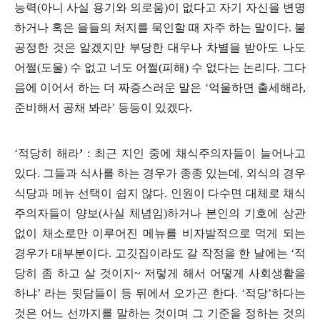
능력
(
아니 사실 용기와 의로움
)
이 없다고 자기 자신을 변명
하거나 혹은 을들의 처지를 묵인할 때 자주 하는 말이다
.
불
공정한 것은 알겠지만 부당한 대우나 차별을 받아도 나도
어쩔
(
도울
)
수 없고 너도 어쩔
(
피해
)
수 없다는 논리다
.
그다
음에 이어서 하는 더 짜증스러운 말은
‘
억울하면 출세해라
,
준비해서 공채 봐라
’
등등이 있겠다
.
‘
적당히 해라
’
:
최근 지인 중에 채식주의자들이 늘어나고
있다
.
그들과 식사를 하는 경우가 종종 있는데
,
외식의 경우
식당과 메뉴 선택이 쉽지 않다
.
인원이 다수면 대체로 채식
주의자들이 양보
(
사실 체념임
)
하거나 본인의 기호에 상관
없이 채소로만 이루어진 메뉴를 비자발적으로 먹게 되는
경우가 대부분이다
.
고깃집이라도 갈 작정을 한 날에는
‘
적
당히 좀 하고 살 것이지
~
저렇게 해서 어떻게 사회생활을
하냐
’
라는 뒷담들이 등 뒤에서 오가곤 한다
. ‘
적당
’
하다는
것은 어느 선까지를 말하는 것이며 그 기준을 정하는 것의