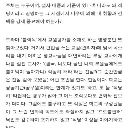
주체는 누구이며
,
설사 대중의 기준이 있다 치더라도 왜 적
당이라고 명명하는 그 지점에서 다수에 의해 내 취향과 선
택을 강제 종료해야 하는가
?
드라마
‘
블랙독
’
에서 교원평가를 소재로 하는 방영분만 또
찾아보았다
.
거기서 편법을 쓰는 교감
(
관리자
)
에 맞서 목소
리를 내기 어려운 평교사들을 대변하려는 부장 교사에게
나름 절친 교사가
‘(
결국
,
너보다 을인 너희 부원들에게도
불이익이 돌아가니
)
적당히 해라
’
라는 진심
?(
그 순간만큼
은 진심 같아 보였음
)
어린 조언을 한다
.
현실이다
.
학교는
공공기관
(
공무원
)
이라는 한계가 있기도 하고
,
또 늘
‘
적당
히
’
타협하는 경우가 많아 그 어느 조직보다도 변화와 진보
가 더디다
.
그럼에도 불구하고 또 적잖은 학교의 구성원들
이 그 느린 변화의 속도에도 좌절하지 않고
‘
프로불편러
’
낙인도 감수하며 포기하지 않고
‘
적당
’
이상을 이야기하고
있다
.