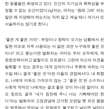
한 동물들만 희생되고 있다
.
인간의 이기심과 폭력성을 부
정할 수 없는 순간이었다
.(
남자는
,
여자는
‘
원래 그래
’
라는
말은 왜 지양해야 하는지는 익히 알고 계실 테니 여기서 또
서술하지는 않기로 한다
.)
‘
좋은 게 좋은 거야
’
:
부정이나 청탁이 오가는 상황에서 은
밀한 어조로 자주 사용되는 이 말은 과연 누구에게 좋은 것
이냐
?
라고 묻는다면 발화자는 아마도 우리 모두에게
,
즉
윈윈전략이라고 말할지도 모르겠다
.
그런데 자신의 의견을
발화할 수 있는 경우는 대개 강자이거나 주류에 속하는 다
수일 테니 결국
‘
좋은 것
’
이란 이들의 관점에서다
.
내 취향
도
,
나에게 이득도 가져오지 않는 그
‘
좋은 것
’
은 소수자나
사회적 약자인 나에게는 결코 좋은 것이 아니란 말이다
.
외
모 칭찬도 결국
‘
내가 칭찬해 주니 너는 기뻐해야만 한
다
’
라는 발화자의 고정관념에 근거한 오판일 뿐 외모 품평
의 범주에서 벗어날 수 없음에도 불구하고 날이면 날마다