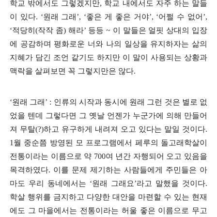
학교 밖에서도 그렇겠지만
,
학교 내에서도 자주 하는 말들
이 있다
. ‘
원래 그래
’, ‘
좋은 게 좋은 거야
’, ‘
어쩔 수 없어
’,
‘
적당히
(
작작 좀
)
해라
’
등등
~
이 말들은 얼핏 상대의 입장
에 공감하며 평화로운 너와 나의 일상을 유지하자는 삶의
지혜가 담긴 조언 같기도 하지만 이 말이 사용되는 상황과
맥락을 살펴보면 꼭 그렇지만은 않다
.
‘
원래 그래
’ :
인류의 시작과 동시에 원래 그런 것은 별로 없
었을 텐데 그렇다면 그 옛날 언젠가 누군가에 의해 만들어
져 무탈
(?)
하고 유구하게 내려져 오고 있다는 말일 것이다
.
1
월 중순쯤 방영된 모 프로그램에서 페루의 돌고래학살이
전통이라는 이름으로 약
700
여 년간 자행되어 오고 있음을
목격하였다
.
이를 문제 제기하는 사람들에게 주민들은 아
마도 우리 동네에서는
‘
원래 그래요
’
라고 말했을 것이다
.
학살 행위를 금지하고 다양한 대안을 마련할 수 있는 현재
에도 그 마을에서는 전통이라는 허울 좋은 이름으로 무고