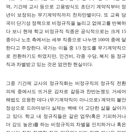
역
,
기간제 교사 등으로 고용방식도 초단기 계약직부터 정
년이 보장되는 무기계약직까지 천차만별이다
.
또 교육 당
국이 단기성 정책으로 비정규직을 늘리고 없애고를 반복하
다 보니 현재 학교 비정규직 직종은 공식적으로는 크게
15
종이나 노조 측에서는 세부 직종으로 나누면
100
여 종에 달
한다고 주장한다
.
국가는 이들 중
1/3
정도를 무기계약직으
로 전환하기도 하였지만
,
인건비
,
각종 수당
,
복지 등 정규
직과 차별받고 있는 것은 엄연한 현실이다
.
그중 기간제 교사의 정규직화는 비정규직의 정규직 전환
의제 중에서도 뜨거운 감자로 갈등과 찬반논쟁도 거세어
해법도 요원한 데다
(
무기계약직이 아니므로
)
계약의 불안
정성으로 드라마보다 실제는 백배 더 고단한 삶을 살아가
고 있다
.
학교 내 정규직들은 같은 업무
(
혹은 기피하거나
더 강도 높은
)
를 하는 비정규직의 차별을 인지하거나 혹은