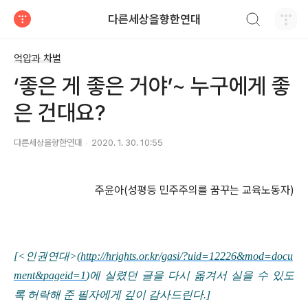
검색하기
다른세상을향한연대
티스토리
억압과 차별
‘좋은 게 좋은 거야’~ 누구에게 좋
은 건대요?
다른세상을향한연대
2020. 1. 30. 10:55
주윤아
(
성평등 민주주의를 꿈꾸는 교육노동자
)
[<
인권연대
>(
http://hrights.or.kr/gasi/?uid=12226&mod=docu
ment&pageid=1
)
에 실렸던 글을 다시 옮겨서 실을 수 있도
록 허락해 준 필자에게 깊이 감사드린다
.]