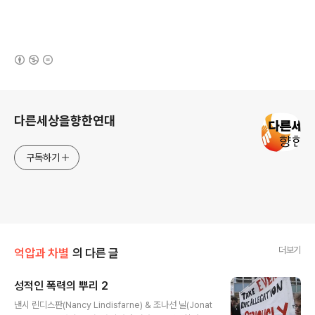
(새창열림)
로그 정보
다른세상을향한연대
구독하기
더보기
억압과 차별
의 다른 글
성적인 폭력의 뿌리 2
글 내용
낸시 린디스판(Nancy Lindisfarne) & 조나선 닐(Jonat