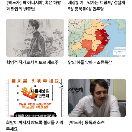
[박노자] 박 아니시야, 혹은 해방
세상읽기 - 막가는 트럼프/ 검찰개
과 탄압의 변증법
혁/ 종북몰이/ 민주당
혁명적 작가로서 빅토르 세르주
닭의 해를 맞아 – 조류독감
희망이 꺼지지 않도록 불씨를 키워
[박노자] 동독과 소련
주세요