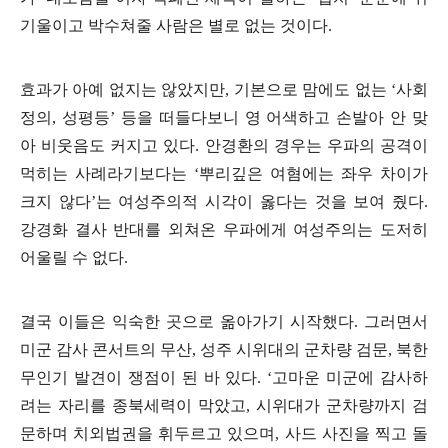
기울이고 박수쳐줄 사람은 별로 없는 것이다
.
효과가 아예 없지는 않았지만
,
기본으로 맘에도 없는
‘
사회
정의
,
성평등
’
등을 떠들다보니 영 어색하고 손발아 안 맞
아 비웃음도 커지고 있다
.
안경환의 경우는 우파의 공격이
먹히는 사례라기보다는
‘
뿌리깊은 여혐에는 좌우 차이가
크지 않다
’
는 여성주의적 시각이 옳다는 것을 보여 줬다
.
강경화 결사 반대를 외쳐온 우파에게 여성주의는 도저히
어울릴 수 없다
.
결국 이들은 익숙한 곳으로 옮아가기 시작했다
.
그러면서
미군 감사 콘서트의 무산
,
성주 시위대의 군차량 검문
,
북한
무인기 발견이 쟁점이 된 바 있다
. ‘
고마운 미군에 감사하
려는 자리를 종북세력이 막았고
,
시위대가 군차량까지 검
문하며 치외법권을 휘두르고 있으며
,
사드 사진을 찍고 돌