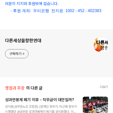
러분의 지지와 후원밖에 없습니다.
- 후원 계좌: 우리은행 전지윤 1002 - 452 - 402383
로그 정보
다른세상을향한연대
구독하기
더보기
쟁점과 주장
의 다른 글
성과연봉제 폐기 이후 - 직무급이 대안일까?
글 내용
성지훈(공무원노조 조합원) [문재인 정부가, 박근혜 정부가
시행했던 공공부문 성과연봉제의 폐기를 공식화했다. 이것