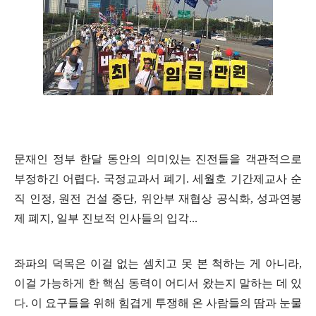
문재인 정부 한달 동안의 의미있는 진전들을 객관적으로
부정하긴 어렵다
.
국정교과서 폐기
.
세월호 기간제교사 순
직 인정
,
원전 건설 중단
,
위안부 재협상 공식화
,
성과연봉
제 폐지
,
일부 진보적 인사들의 입각
...
좌파의 덕목은 이걸 없는 셈치고 못 본 척하는 게 아니라
,
이걸 가능하게 한 핵심 동력이 어디서 왔는지 말하는 데 있
다
.
이 요구들을 위해 힘겹게 투쟁해 온 사람들의 땀과 눈물