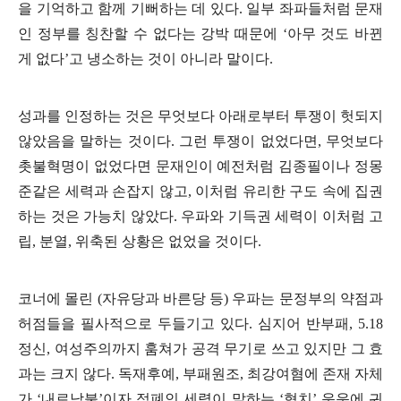
을 기억하고 함께 기뻐하는 데 있다
.
일부 좌파들처럼 문재
인 정부를 칭찬할 수 없다는 강박 때문에
‘
아무 것도 바뀐
게 없다
’
고 냉소하는 것이 아니라 말이다
.
성과를 인정하는 것은 무엇보다 아래로부터 투쟁이 헛되지
않았음을 말하는 것이다
.
그런 투쟁이 없었다면
,
무엇보다
촛불혁명이 없었다면 문재인이 예전처럼 김종필이나 정몽
준같은 세력과 손잡지 않고
,
이처럼 유리한 구도 속에 집권
하는 것은 가능치 않았다
.
우파와 기득권 세력이 이처럼 고
립
,
분열
,
위축된 상황은 없었을 것이다
.
코너에 몰린
(
자유당과 바른당 등
)
우파는 문정부의 약점과
허점들을 필사적으로 두들기고 있다
.
심지어 반부패
, 5.18
정신
,
여성주의까지 훔쳐가 공격 무기로 쓰고 있지만 그 효
과는 크지 않다
.
독재후예
,
부패원조
,
최강여혐에 존재 자체
가
‘
내로남불
’
이자 적폐인 세력이 말하는
‘
협치
’
운운에 귀