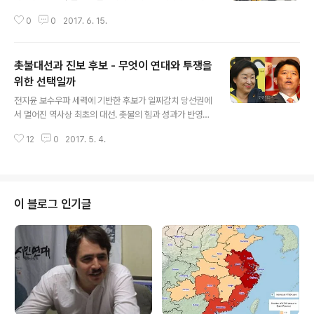
은 새 정부 등장 이후 촛불혁명과 노동자 투쟁의 성과들이
0
0
2017. 6. 15.
조금씩 나타나고 있는 것들 중에 하나일 것이다. 하지만 성
과연봉제 폐기 이후의 대안이 무엇인지에 대해서는 다양한
의견들이 나오고 있다. 이 중에서 직무급제에 대해 비판적
촛불대선과 진보 후보 - 무엇이 연대와 투쟁을
관점으로 살펴보는 글이다.] 지난 1월 콜센터에서 일하던
한 현장실습생이 자살을 했다. 그에겐 하루에 채워야할 콜
위한 선택일까
글 내용
수 할당량이 있었고, 할당량을 채우지 못한 콜 수에 따라 점
전지윤 보수우파 세력에 기반한 후보가 일찌감치 당선권에
수가 깎이기 때문에 시간외근로를 해서라도 콜 수를 채워
서 멀어진 역사상 최초의 대선. 촛불의 힘과 성과가 반영된
야 했다. 물론 시간외수당은 한 푼도 지급되지 않았다. 회사
‘촛불 대선’은 이처럼 ‘거꾸로 기울어진 운동장’을 마련했
는 10등급으로 나누어진 성과평가 등급에 따라 성과급을
12
0
2017. 5. 4.
다. 얼마 전까지 민주당 후보와 민주당에서 갈라진 후보가
차등 책정하였다. 그는 그렇게 ..
양강 구도를 형성했다. 더구나 심상정 후보도 예전같은 언
론의 외면과 무시를 당하지는 않고 있다. 우파 후보들은 완
전히 사분오열돼 있는데, 마치 진보정당들의 초기와 어려
웠던 시절을 보는 것 같다. 보수의 독립적 가치를 지켜야 한
이 블로그 인기글
다는 ‘독자파’, 보수진영의 대통합이 필요하다는 ‘통합파’,
당선 가능한 야권 후보를 지지하고 동맹을 맺자는 ‘비판적
지지파’가 등장해서 서로 치고받고 있다. 고질적인 지역주
의와 색깔론도 전 같은 파괴력을 보이지 못하고 있다. 물론
이번 대선은 촛불 투쟁을 뒤..