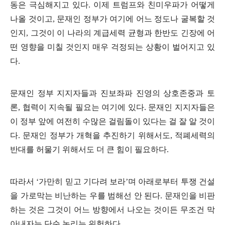
동은 극심해지고 있다
.
이제 트럼프와 친미우파가 어떻게
나올 것이고
,
문재인 정부가 여기에 어느 정도나 굴복할 것
인지
,
그것이 이 나라의 계급세력 균형과 한반도 긴장에 어
떤 영향을 미칠 것인지 매우 걱정되는 상황이 벌어지고 있
다
.
문재인 정부 지지자들과 진보좌파 진영의 상호존중과 토
론
,
협력이 지속될 필요는 여기에 있다
.
문재인 지지자들은
이 정부 앞에 여전히 수많은 걸림돌이 있다는 걸 잘 알 것이
다
.
문재인 정부가 개혁을 추진하기 위해서도
,
적폐세력의
반대를 허물기 위해서도 더 큰 힘이 필요하다
.
따라서
‘
가만히 믿고 기다려 보라
’
며 아래로부터 투쟁 건설
을 가로막는 비난하는 우를 범해선 안 된다
.
문재인을 비판
하는 것은 그것이 어느 방향에서 나오는 것이든 무조건 막
아내자는 단순 논리는 위험하다
.