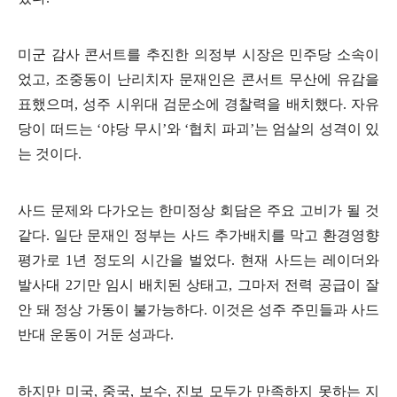
미군 감사 콘서트를 추진한 의정부 시장은 민주당 소속이
었고
,
조중동이 난리치자 문재인은 콘서트 무산에 유감을
표했으며
,
성주 시위대 검문소에 경찰력을 배치했다
.
자유
당이 떠드는
‘
야당 무시
’
와
‘
협치 파괴
’
는 엄살의 성격이 있
는 것이다
.
사드 문제와 다가오는 한미정상 회담은 주요 고비가 될 것
같다
.
일단 문재인 정부는 사드 추가배치를 막고 환경영향
평가로
1
년 정도의 시간을 벌었다
.
현재 사드는 레이더와
발사대
2
기만 임시 배치된 상태고
,
그마저 전력 공급이 잘
안 돼 정상 가동이 불가능하다
.
이것은 성주 주민들과 사드
반대 운동이 거둔 성과다
.
하지만 미국
,
중국
,
보수
,
진보 모두가 만족하지 못하는 지