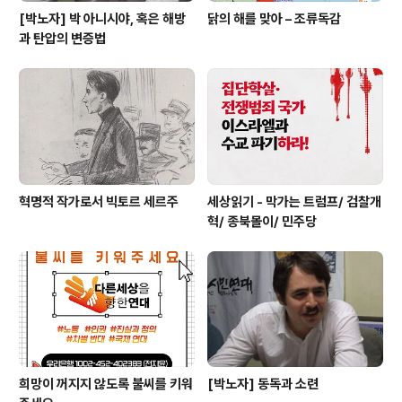
[박노자] 박 아니시야, 혹은 해방
닭의 해를 맞아 – 조류독감
과 탄압의 변증법
혁명적 작가로서 빅토르 세르주
세상읽기 - 막가는 트럼프/ 검찰개
혁/ 종북몰이/ 민주당
희망이 꺼지지 않도록 불씨를 키워
[박노자] 동독과 소련