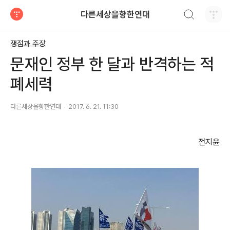
검색하기
다른세상을향한연대
티스토리
쟁점과 주장
문재인 정부 한 달과 반격하는 적
폐세력
다른세상을향한연대
2017. 6. 21. 11:30
전지윤