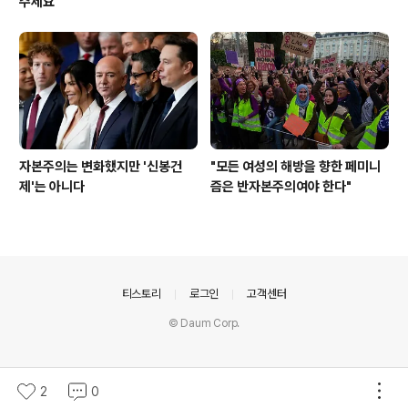
주세요
자본주의는 변화했지만 '신봉건
"모든 여성의 해방을 향한 페미니
제'는 아니다
즘은 반자본주의여야 한다"
의안내
티스토리
로그인
고객센터
© Daum Corp.
2
0