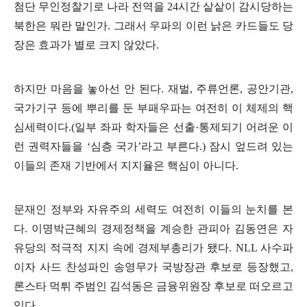
첨단 무인정찰기로 나라 전역을
24
시간 샅샅이 감시당하는
북한은 뭐란 말인가
.
그래서 우파의 이런 낡은 카드들도 당
장은 효과가 별로 크지 않았다
.
하지만 마음을 놓아선 안 된다
.
재벌
,
주류언론
,
공안기관
,
국가기구 등에 뿌리를 둔 부패우파는 여전히 이 체제의 핵
심세력이다
.(
일부 좌파 학자들은 선출
·
통제되기 어려운 이
런 권력자들을
‘
심층 국가
’
라고 부른다
.)
잠시 엎드려 있는
이들의 존재 기반에서 지지율은 핵심이 아니다
.
문재인 정부와 자유주의 세력도 여전히 이들의 눈치를 본
다
.
이명박근혜의 경제정책을 계승한 관피아 김동연은 자
유당의 적극적 지지 속에 경제부총리가 됐다
. NLL
사수파
이자 사드 찬성파인 송영무가 국방장관 후보로 등장했고
,
론스타 먹튀 주범인 김석동은 금융위원장 후보로 떠오르고
있다
.