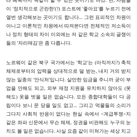
라 페북까지 똑같이 할 수 있는 곳이기도 하죠
.
단
,
사람들
이
'
정치적으로 곤란한
'(?)
포스트에
'
좋아요
'
를 누르기 전에
열번 생각해보는 곳이기도 합니다
...
그런 표피적인 차원이
아니고 이론적인 차원에서 따져본다면 전체적인 저소득이
나 정치 형태의 차이 이외에는 저 같은 학교 소속의 글쟁이
들의
'
자리매김
'
은 좀 다릅니다
.
노르웨이 같은 북구 국가에서는
'
학교
'
는
(
아직까지
?)
축적
체제로부터의 압력을 상대적으로 덜 받는
,
내지 거의 받지
않는 일종의
'
안식처
'
입니다
.
살만한 임금을 주니까 굳이 부
업을 안해도 되고
,
외부 재정 지원을 유치하지 않아도
(
못
해도
)
옷을 벗을 일은 없습니다
.
모든 종합대학들이 다 공
립이다 보니 문 닫을 일도 없고
...
그리고 먹물들의 소리가
그다지 사회적 반응이 없다는 현실 속에서
<
계급투쟁
>
지
같은 좌파 신문에서 무슨 체제
,
정권을 비판해도 누구의 눈
치도 볼 일은 없습니다
.
사실 요즘 같이 미쳐가는 세상 치고