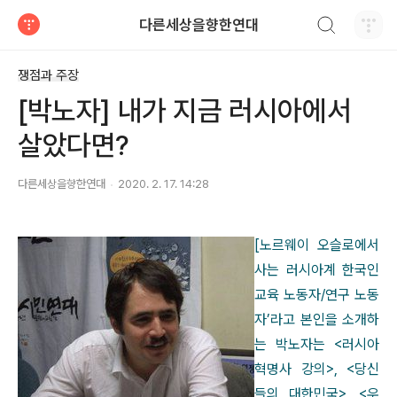
검색하기
다른세상을향한연대
티스토리
쟁점과 주장
[박노자] 내가 지금 러시아에서
살았다면?
다른세상을향한연대
2020. 2. 17. 14:28
[
노르웨이 오슬로에서
사는 러시아계 한국인
교육 노동자
/
연구 노동
자
’
라고 본인을 소개하
는 박노자는
<
러시아
혁명사 강의
>, <
당신
들의 대한민국
>, <
우