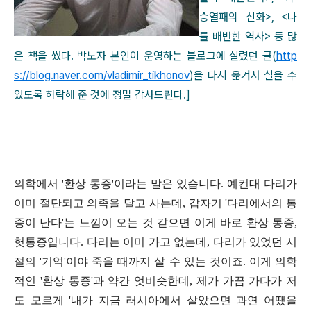
승열패의 신화
>, <
나
를 배반한 역사
>
등 많
은 책을 썼다
.
박노자 본인이 운영하는 블로그에 실렸던 글
(
http
s://blog.naver.com/vladimir_tikhonov
)
을 다시 옮겨서 실을 수
있도록 허락해 준 것에 정말 감사드린다
.]
의학에서
'
환상 통증
'
이라는 말은 있습니다
.
예컨대 다리가
이미 절단되고 의족을 달고 사는데
,
갑자기
'
다리에서의 통
증이 난다
'
는 느낌이 오는 것 같으면 이게 바로 환상 통증
,
헛통증입니다
.
다리는 이미 가고 없는데
,
다리가 있었던 시
절의
'
기억
'
이야 죽을 때까지 살 수 있는 것이죠
.
이게 의학
적인
'
환상 통증
'
과 약간 엇비슷한데
,
제가 가끔 가다가 저
도 모르게
'
내가 지금 러시아에서 살았으면 과연 어땠을