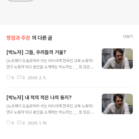
더보기
쟁점과 주장
의 다른 글
[박노자] 그들, 우리들의 거울?
글 내용
[노르웨이 오슬로에서 사는 러시아계 한국인 교육 노동자/
연구 노동자’라고 본인을 소개하는 박노자는 , , , 등 많은 책
을 썼다. 박노자 본인이 운영하는 블로그에 실렸던 글(http
0
0
2020. 2. 5.
s://blog.naver.com/vladimir_tikhonov)을 다시 옮겨
서 실을 수 있도록 허락해 준 것에 정말 감사드린다.] 저는
북조선을 전문적으로 연구하지 않고 있습니다. 그저 '코리
[박노자] 내 적의 적은 나의 동지?
아학' 범위 내에서 일차, 이차 자료를 종종 보는 수준입니
글 내용
다. 그러나 학생들 사이의 열화 같은 관심이 있고 해서, 문
[노르웨이 오슬로에서 사는 러시아계 한국인 교육 노동자/
외한임에도 불구하고 염치를 무릅쓰고 북조선학을 가르칩
연구 노동자’라고 본인을 소개하는 박노자는 , , , 등 많은 책
니다. 그래서 그걸 가르치다가 한 가지 느낀 부분을 공유해
을 썼다. 박노자 본인이 운영하는 블로그에 실렸던 글(http
볼까 합니다. 전성기, 즉 고 김 주석 시절의 북조선 문예 정
0
0
2020. 1. 19.
s://blog.naver.com/vladimir_tikhonov)을 다시 옮겨
책과 가장 비슷하게 느껴지는 것은.... 사실 바로..
서 실을 수 있도록 허락해 준 것에 정말 감사드린다.] 요즘
같은 세상에 '운동권'이라는 말을 꺼내기도 어렵지만, (한