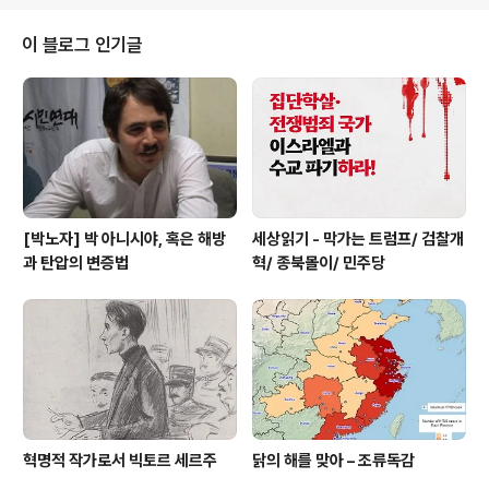
국) 자본주의에 다소 비판적인 진보정당 당원과 사회운동
가, 활동가 등을 '운동권'이라고 그래도 범칭하자면 그들 사
이 블로그 인기글
이에 한 가지 아주 불편한, 많은 경우에는 거론하기가 꺼려
지는 주제가 있습니다. 바로 '미국의 적'들을, '운동'하는 우
리들이 어떻게 봐야 하는가 라는 대목입니다. 물론 그 중에
서도 가장 어려운 소주제는 분명 '북조선'에 ..
[박노자] 박 아니시야, 혹은 해방
세상읽기 - 막가는 트럼프/ 검찰개
과 탄압의 변증법
혁/ 종북몰이/ 민주당
혁명적 작가로서 빅토르 세르주
닭의 해를 맞아 – 조류독감