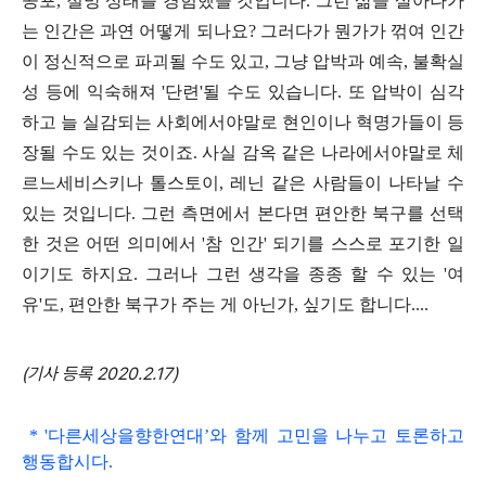
공포
,
절망 상태를 경험했을 것입니다
.
그런 삶을 살아나가
는 인간은 과연 어떻게 되나요
?
그러다가 뭔가가 꺾여 인간
이 정신적으로 파괴될 수도 있고
,
그냥 압박과 예속
,
불확실
성 등에 익숙해져
'
단련
'
될 수도 있습니다
.
또 압박이 심각
하고 늘 실감되는 사회에서야말로 현인이나 혁명가들이 등
장될 수도 있는 것이죠
.
사실 감옥 같은 나라에서야말로 체
르느세비스키나 톨스토이
,
레닌 같은 사람들이 나타날 수
있는 것입니다
.
그런 측면에서 본다면 편안한 북구를 선택
한 것은 어떤 의미에서
'
참 인간
'
되기를 스스로 포기한 일
이기도 하지요
.
그러나 그런 생각을 종종 할 수 있는
'
여
유
'
도
,
편안한 북구가 주는 게 아닌가
,
싶기도 합니다
....
(기사 등록 2020.2.17)
*
'
다른세상을향한연대
’와 함
께 고민을 나누고 토론하고
행동합시다
.