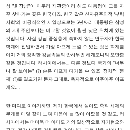
성
"
회장님
"
이 아무리 재판중이라 해도 대통령이 그를 자
꾸 찾아가는 곳은 한국이죠
.
한국 같은 신자유주의적
'
부력
사회
'
의 비공식적인 서열상으로는
5
년짜리 대통령은 삼성
의
3
대 주인보다는 비교할 것없이 훨씬 낮은 위치에 있는
것입니다
.
사실 강남 중상층에 속하지 않는 연구자가 한국
학계에 진입하면서 가장 아프게 느낄 수 있는 것은 학계를
이미 거의 장악한 강남족들의 안하무인 헤게모니의 오만함
같은 것입니다
.
러시아에서는
...
다른 것보다 국가의
"
너무
나 잘 보이는
" (?)
손은 아프게 다가올 수 있죠
.
정치적
'
문
제
' (?)
를 일으키면 문자 그대로
,
축자적으로 아주아주 아프
게요
....
한 마디로 이야기하면
,
제가 한국에서 살아도 축적 체제의
무게를 매일 같이 느껴 마음이 늘 많이 아팠을 것 같고
,
러
시아에서는 더더욱 더 아마도 거의 일상적으로 자기혐오와