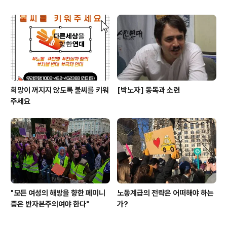
희망이 꺼지지 않도록 불씨를 키워
[박노자] 동독과 소련
주세요
"모든 여성의 해방을 향한 페미니
노동계급의 전략은 어떠해야 하는
즘은 반자본주의여야 한다"
가?