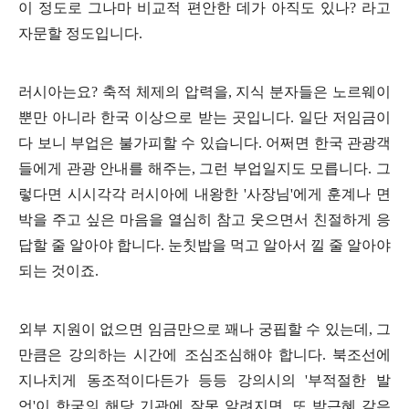
이 정도로 그나마 비교적 편안한 데가 아직도 있나
?
라고
자문할 정도입니다
.
러시아는요
?
축적 체제의 압력을
,
지식 분자들은 노르웨이
뿐만 아니라 한국 이상으로 받는 곳입니다
.
일단 저임금이
다 보니 부업은 불가피할 수 있습니다
.
어쩌면 한국 관광객
들에게 관광 안내를 해주는
,
그런 부업일지도 모릅니다
.
그
렇다면 시시각각 러시아에 내왕한
'
사장님
'
에게 훈계나 면
박을 주고 싶은 마음을 열심히 참고 웃으면서 친절하게 응
답할 줄 알아야 합니다
.
눈칫밥을 먹고 알아서 낄 줄 알아야
되는 것이죠
.
외부 지원이 없으면 임금만으로 꽤나 궁핍할 수 있는데
,
그
만큼은 강의하는 시간에 조심조심해야 합니다
.
북조선에
지나치게 동조적이다든가 등등 강의시의
'
부적절한 발
언
'
이 한국의 해당 기관에 잘못 알려지면
,
또 박근혜 같은