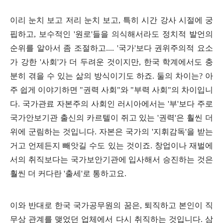
이리 눈치 보고 저리 눈치 보고
,
특히 시간 강사 시절에 궁
핍하고
,
보수적인
'
원로
'
들을 의식해서라도 정치적 발언의
순위를 알아서 좀 조절하고
.... '
국가
'
보다 권위주의적 요소
가 강한
'
사회
'
가 더 두려운 것이지만
,
한국 학계에서도 충
분히 겪을 수 있는 삶의 방식이기도 하죠
.
둘의 차이는
?
아
주 쉽게 이야기하면
"
권력 사회
"
와
"
부력 사회
"
의 차이입니
다
.
국가관료 자본주의 사회인 러시아에서는
'
부
'
보다 주로
국가안보기관 출신의 카르텔이 쥐고 있는
'
권력
'
은 훨씬 더
위에 군림하는 것입니다
.
자본은 국가의
'
지휘감독
'
을 받는
거고 언제든지 빼앗길 수도 있는 것이죠
.
창업이나 재벌에
서의 취직보다는 국가보안기관에 입사해서 승진하는 것은
훨씬 더 커다란
'
출세
'
로 통하고요
.
이와 반대로 한국 국가공무원의 꿈은
,
퇴직하고 본인이 직
무상 관계를 맺었던 업체에서 다시 취직하는 것입니다
.
삼