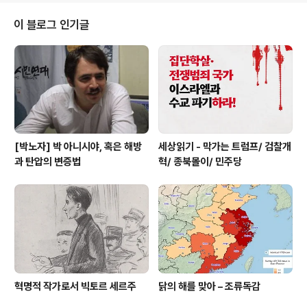
태에 조응하는 방식으로 인간 관계에 필요한 노동(관계노
동)과 성적 교류에 관한 노동(성적노동)을 조직한다. 즉 남
이 블로그 인기글
성을 욕망의 담지자, 지배하는 자, 독립된 자로, 여성을 타
인의 욕망에 대한 봉사자, 돌보는 자, 관계에 매인 자로 규
정하고, 이러한 역할 분담에 기반하여 여성과 남성에게 각
기 다른 관계노동과 성적 노동을 할당한다. 이것은 지금의
사회가 사회적 평등과 개인의 개성 발현..
[박노자] 박 아니시야, 혹은 해방
세상읽기 - 막가는 트럼프/ 검찰개
과 탄압의 변증법
혁/ 종북몰이/ 민주당
혁명적 작가로서 빅토르 세르주
닭의 해를 맞아 – 조류독감