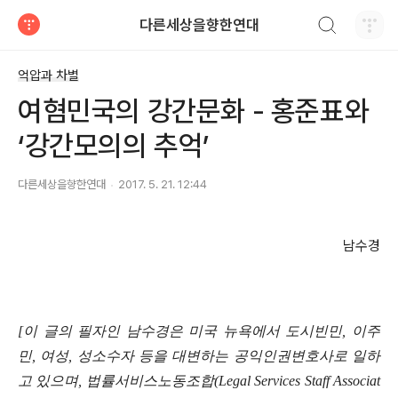
검색하기
다른세상을향한연대
티스토리
억압과 차별
여혐민국의 강간문화 - 홍준표와
‘강간모의의 추억’
다른세상을향한연대
2017. 5. 21. 12:44
남수경
[이 글의 필자인 남수경은 미국 뉴욕에서 도시빈민, 이주
민, 여성, 성소수자 등을 대변하는 공익인권변호사로 일하
고 있으며, 법률서비스노동조합(Legal Services Staff Associat