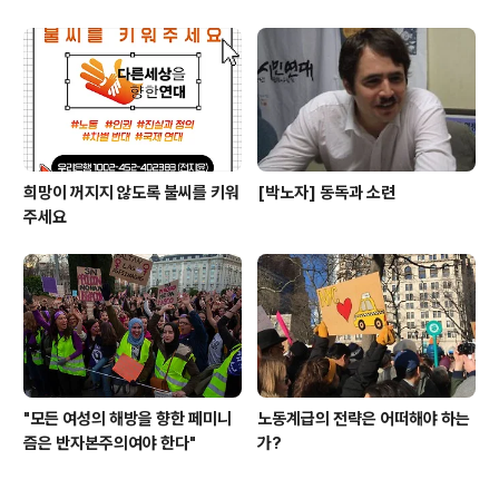
희망이 꺼지지 않도록 불씨를 키워
[박노자] 동독과 소련
주세요
"모든 여성의 해방을 향한 페미니
노동계급의 전략은 어떠해야 하는
즘은 반자본주의여야 한다"
가?