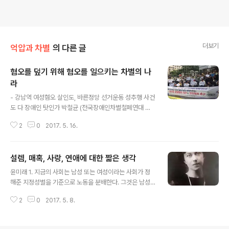
더보기
억압과 차별
의 다른 글
혐오를 덮기 위해 혐오를 일으키는 차별의 나
라
글 내용
- 강남역 여성혐오 살인도, 바른정당 선거운동 성추행 사건
도 다 장애인 탓인가 박철균 (전국장애인차별철폐연대 선
전국장) 여전한 여성 혐오 사회 강남역 10번 출구 살인 사
2
0
2017. 5. 16.
건이 일어난 지 벌써 1년이 되었다. 이 사건이 아직도 의미
가 있는 것은 지금껏 차별과 혐오에 숨 죽여 왔던 여성들이
이 사건을 계기로 “여자라서 죽었다. 내가 죽을 수도 있었
설렘, 매혹, 사랑, 연애에 대한 짧은 생각
다”며 희생된 여성을 추모함과 동시에 소위 ‘여성 혐오’로
글 내용
가득한 사회를 바꿔야 한다고 목소리를 높이고 행동에 나
윤미래 1. 지금의 사회는 남성 또는 여성이라는 사회가 정
섰기 때문이다. 학교, 직장 혹은 일상에서 마주치는 성폭력
해준 지정성별을 기준으로 노동을 분배한다. 그것은 남성
에 대한 폭로 및 규탄이 여기저기 얘기됐고, 낙태죄 폐지와
에게 상품과 재화의 생산노동에 대한, 여성에게 돌봄 등 재
같은 여성의 권리를 향한 아래로부터의 행동이 시작됐다.
2
0
2017. 5. 8.
생산노동에 대한 일차적 책임을 부과한다. 이처럼 재생산
그럼에도 남성 중심적이고 여성을 차별하고 혐오하는 사회
노동을 개별 가정과 특히 여성에게 떠넘김으로써 여성을
는 강남역 사건 1년이 지난 ..
남성에게 종속적인 상태로 만든다. 그것은 또한 이러한 상