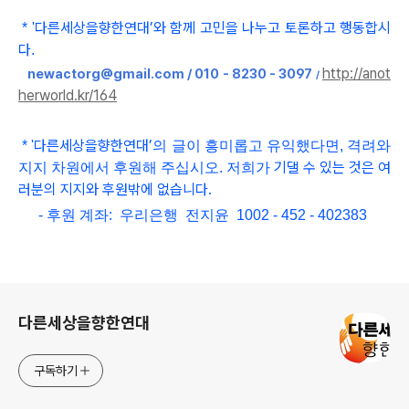
다른세상을향한연대
’와 함
께 고민을 나누고 토론하고 행동합시
*
'
다
.
http://anot
newactorg@gmail.com / 010 - 8230 - 3097
/
herworld.kr/164
다른세상을향한연대
’
*
'
의 글이 흥미롭고
유익했다면, 격려와
기댈 수 있는 것은 여
지지 차원에서 후원해 주십시오. 저희가
러분의 지지와 후원밖에 없습니다.
- 후원 계좌: 우리은행 전지윤 1002 - 452 - 402383
로그 정보
다른세상을향한연대
구독하기