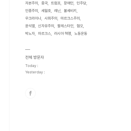
자본주의
중국
트럼프
장애인
민주당
인종주의
세월호
레닌
볼셰비키
우크라이나
사회주의
마르크스주의
윤석열
신자유주의
팔레스타인
혐오
박노자
마르크스
러시아 혁명
노동운동
전체 방문자
Today :
Yesterday :