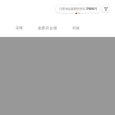
다른세상을향한연대
구독하기
국제
토론과 논쟁
리뷰