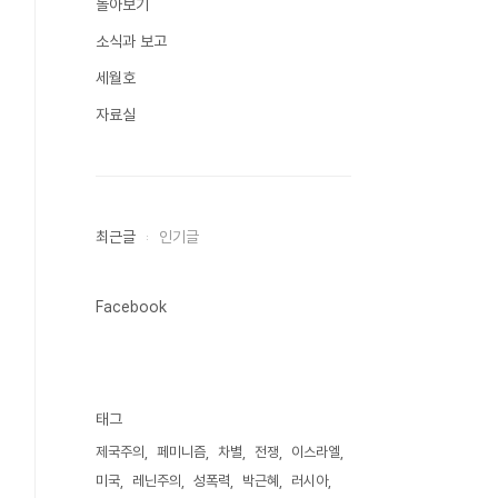
돌아보기
소식과 보고
세월호
자료실
최근글
인기글
Facebook
태그
제국주의
페미니즘
차별
전쟁
이스라엘
미국
레닌주의
성폭력
박근혜
러시아