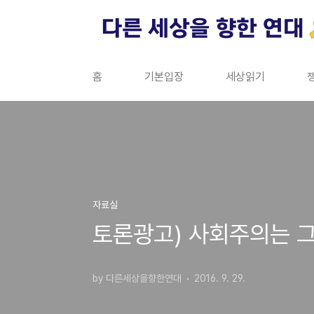
본문 바로가기
홈
기본입장
세상읽기
자료실
토론광고) 사회주의는 
by 다른세상을향한연대
2016. 9. 29.