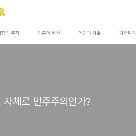
쟁점과 주장
이론의 혁신
억압과 차별
기후위기
그 자체로 민주주의인가?