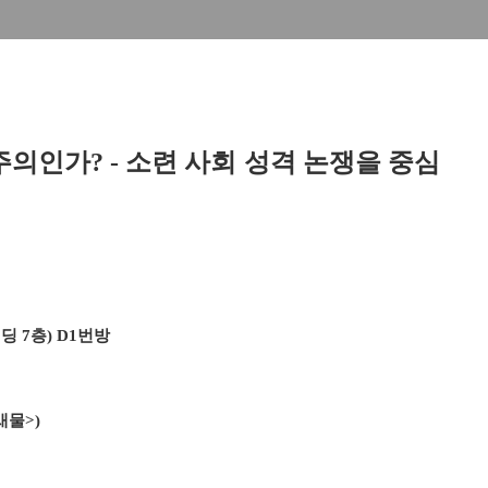
의인가? - 소련 사회 성격 논쟁을 중심
딩 7층
)
D1
번방
새물>
)